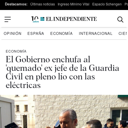
Destacamos:
Últimas noticias
Ingreso Mínimo Vital
Espacio Schengen
P
OPINIÓN
ESPAÑA
ECONOMÍA
INTERNACIONAL
CIE
ECONOMÍA
El Gobierno enchufa al
'quemado' ex jefe de la Guardia
Civil en pleno lío con las
eléctricas