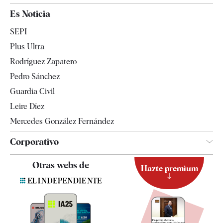
España
Es Noticia
Economía
SEPI
Internacional
Plus Ultra
Gente
Rodríguez Zapatero
Televisión
Pedro Sánchez
Tendencias
Guardia Civil
Leire Díez
Mercedes González Fernández
Corporativo
Contacto
Otras webs de
Hazte premium
Suscripción
Newsletter
Apps
Quiénes somos