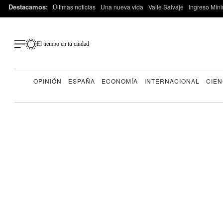
Destacamos:
Últimas noticias
Una nueva vida
Valle Salvaje
Ingreso Míni
El tiempo en tu ciudad
OPINIÓN
ESPAÑA
ECONOMÍA
INTERNACIONAL
CIEN