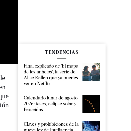
TENDENCIAS
Final explicado de 'El mapa
de los anhelos', la serie de
de
Alice Kellen que ya puedes
ver en Netflix
en
 que
Calendario lunar de agosto
2026: fases, eclipse solar y
ción
Perseidas
Claves y prohibiciones de la
nueva ley de Inteligencia