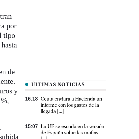
stran
ra por
l tipo
 hasta
en de
ente.
ÚLTIMAS NOTICIAS
uros y
Ceuta enviará a Hacienda un
16:18
11%,
informe con los gastos de la
llegada [...]
l
La UE se escuda en la versión
15:07
de España sobre las mafias
 subida
[...]