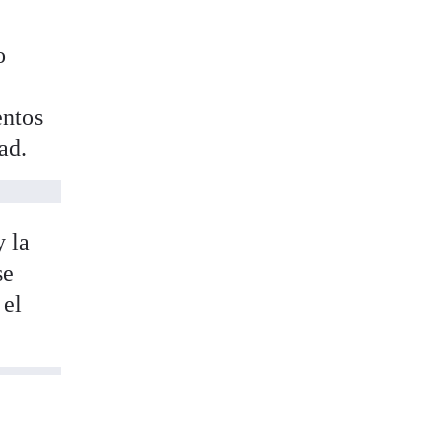
o
entos
ad.
 la
se
 el