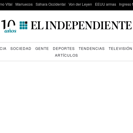
mo Vital
Marruecos
Sáhara Occidental
Von der Leyen
EEUU armas
Ingreso 
CIA
SOCIEDAD
GENTE
DEPORTES
TENDENCIAS
TELEVISIÓN
ARTÍCULOS