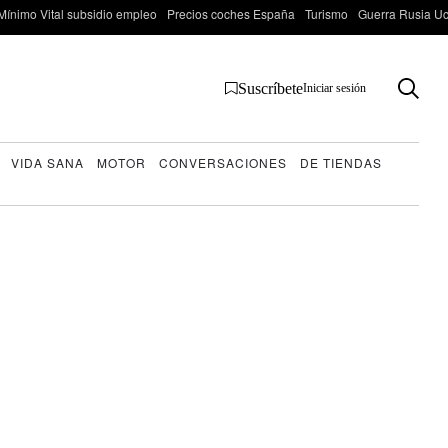
Mínimo Vital subsidio empleo
Precios coches España
Turismo
Guerra Rusia Ucr
Suscríbete
Iniciar sesión
VIDA SANA
MOTOR
CONVERSACIONES
DE TIENDAS