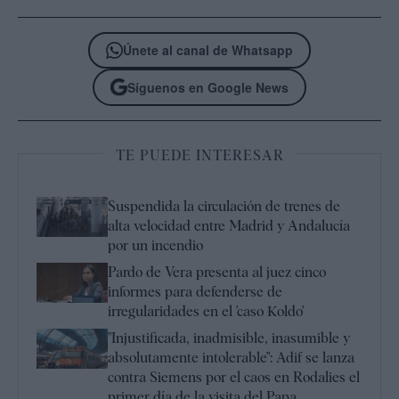
Únete al canal de Whatsapp
Síguenos en Google News
TE PUEDE INTERESAR
Suspendida la circulación de trenes de
alta velocidad entre Madrid y Andalucía
por un incendio
Pardo de Vera presenta al juez cinco
informes para defenderse de
irregularidades en el 'caso Koldo'
"Injustificada, inadmisible, inasumible y
absolutamente intolerable": Adif se lanza
contra Siemens por el caos en Rodalies el
primer día de la visita del Papa