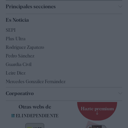
Principales secciones
España
Es Noticia
Economía
SEPI
Internacional
Plus Ultra
Gente
Rodríguez Zapatero
Televisión
Pedro Sánchez
Tendencias
Guardia Civil
Leire Díez
Mercedes González Fernández
Corporativo
Contacto
Otras webs de
Hazte premium
Suscripción
Newsletter