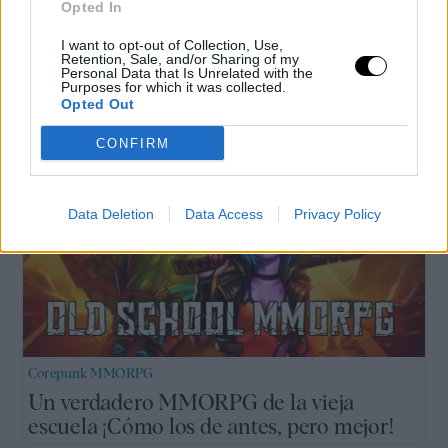
Opted In
Renfe establece una devolución del 50% del
billete a partir de 15 minutos y del 100% a partir
I want to opt-out of Collection, Use,
Retention, Sale, and/or Sharing of my
de una hora.
Personal Data that Is Unrelated with the
Purposes for which it was collected.
Opted Out
CONFIRM
Data Deletion
Data Access
Privacy Policy
Corepunk MMORPG
Un verdadero MMORPG de la vieja
escuela ¡Cómo los de antes, pero mejor!