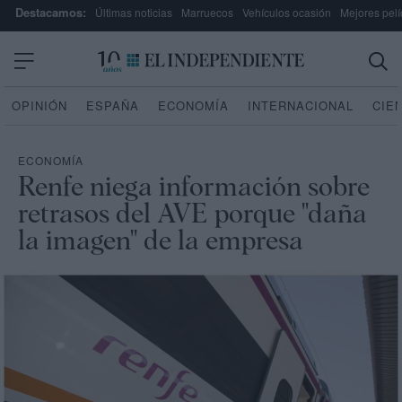
Destacamos:
Últimas noticias
Marruecos
Vehículos ocasión
Mejores pelí
OPINIÓN
ESPAÑA
ECONOMÍA
INTERNACIONAL
CIE
ECONOMÍA
Renfe niega información sobre
retrasos del AVE porque "daña
la imagen" de la empresa