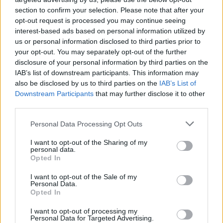
respuesta.
section to confirm your selection. Please note that after your
opt-out request is processed you may continue seeing
En respuesta a un diputado, de enero a
interest-based ads based on personal information utilized by
diciembre de 2017 hubo 1.335 AVE con
us or personal information disclosed to third parties prior to
your opt-out. You may separately opt-out of the further
derecho a indemnización
disclosure of your personal information by third parties on the
IAB’s list of downstream participants. This information may
Es constatable con los escasos datos disponibles
also be disclosed by us to third parties on the
IAB’s List of
que la puntualidad de Renfe ha empeorado. Otros
Downstream Participants
that may further disclose it to other
third parties.
elementos así lo refuerzan, c
omo el del
legendario compromiso de puntualidad
Personal Data Processing Opt Outs
introducido por primera vez en 1994 (en la línea
I want to opt-out of the Sharing of my
de AVE Madrid-Sevilla). En julio de 2016, la
personal data.
Opted In
empresa eliminó con alevosía el compromiso con
la línea entre las capitales española y andaluza,
I want to opt-out of the Sale of my
Personal Data.
por el cual se devolvía el importe íntegro del
Opted In
billete si el tren llegaba con más de cinco minutos
I want to opt-out of processing my
de retraso. El nuevo compromiso unilateral de
Personal Data for Targeted Advertising.