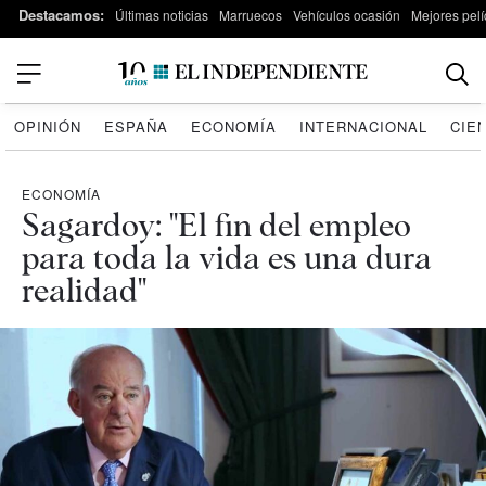
Destacamos:
Últimas noticias
Marruecos
Vehículos ocasión
Mejores pelí
OPINIÓN
ESPAÑA
ECONOMÍA
INTERNACIONAL
CIE
ECONOMÍA
Sagardoy: "El fin del empleo
para toda la vida es una dura
realidad"