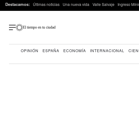
Destacamos:
Últimas noticias
Una nueva vida
Valle Salvaje
Ingreso Míni
El tiempo en tu ciudad
OPINIÓN
ESPAÑA
ECONOMÍA
INTERNACIONAL
CIEN