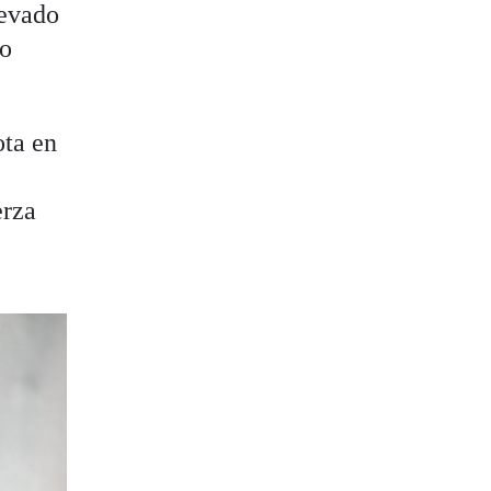
levado
ño
ota en
erza