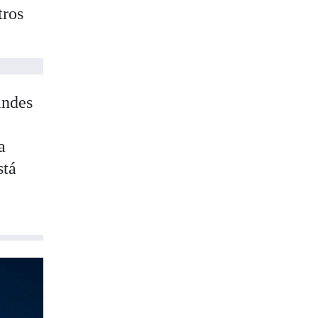
tros
andes
a
stá