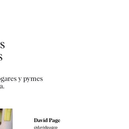
s
s
ogares y pymes
a.
David Page
@davidpagep