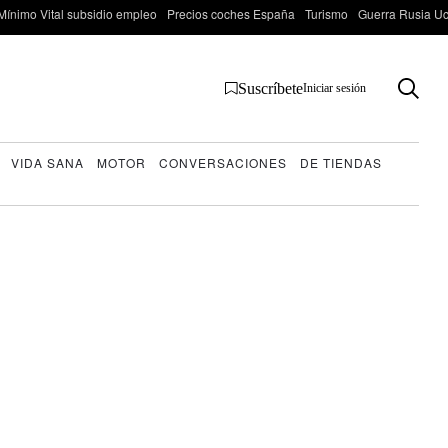
Mínimo Vital subsidio empleo
Precios coches España
Turismo
Guerra Rusia Ucr
Suscríbete
Iniciar sesión
VIDA SANA
MOTOR
CONVERSACIONES
DE TIENDAS