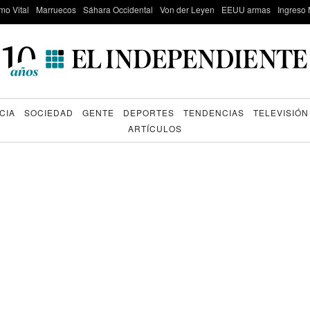
mo Vital
Marruecos
Sáhara Occidental
Von der Leyen
EEUU armas
Ingreso 
CIA
SOCIEDAD
GENTE
DEPORTES
TENDENCIAS
TELEVISIÓN
ARTÍCULOS