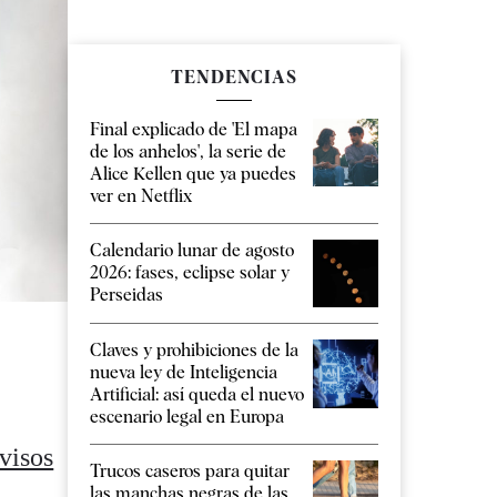
TENDENCIAS
Final explicado de 'El mapa
de los anhelos', la serie de
Alice Kellen que ya puedes
ver en Netflix
Calendario lunar de agosto
2026: fases, eclipse solar y
Perseidas
Claves y prohibiciones de la
nueva ley de Inteligencia
Artificial: así queda el nuevo
escenario legal en Europa
avisos
Trucos caseros para quitar
las manchas negras de las