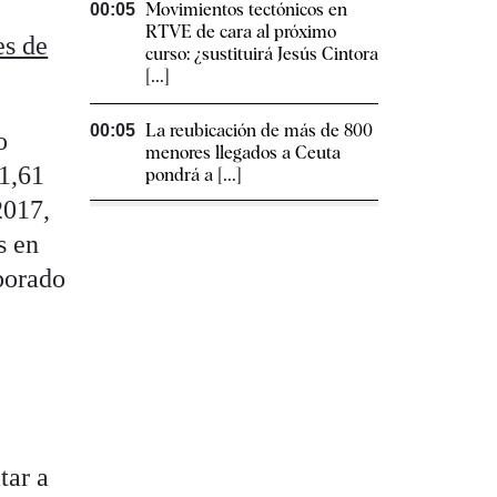
Movimientos tectónicos en
00:05
RTVE de cara al próximo
es de
curso: ¿sustituirá Jesús Cintora
[...]
La reubicación de más de 800
00:05
o
menores llegados a Ceuta
 1,61
pondrá a [...]
2017,
s en
borado
l
tar a