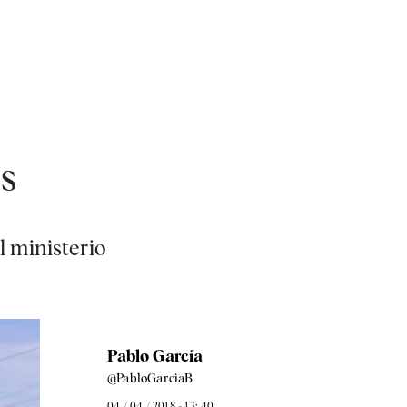
s
l ministerio
Pablo García
@PabloGarciaB
04 / 04 / 2018 - 12: 40