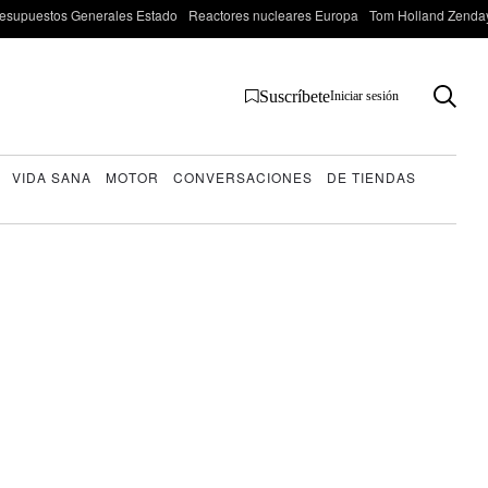
esupuestos Generales Estado
Reactores nucleares Europa
Tom Holland Zenda
Suscríbete
Iniciar sesión
VIDA SANA
MOTOR
CONVERSACIONES
DE TIENDAS