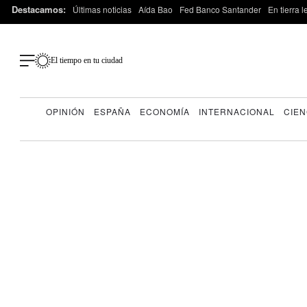
Destacamos:
Últimas noticias
Aída Bao
Fed Banco Santander
En tierra 
El tiempo en tu ciudad
OPINIÓN
ESPAÑA
ECONOMÍA
INTERNACIONAL
CIEN