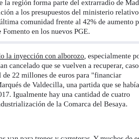
ue la región forma parte del extrarradio de Mad
ción a los presupuestos del ministerio relativo
 última comunidad frente al 42% de aumento p
de Fomento en los nuevos PGE.
do la inyección con alborozo
, especialmente p
ían cancelado que se vuelven a recuperar, caso
al de 22 millones de euros para "financiar
arqués de Valdecilla, una partida que se habí
017. Igualmente hay una cantidad de cuatro
ndustrialización de la Comarca del Besaya.
as van para trenes y carreteras. Y muchos de e