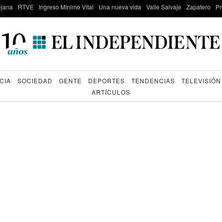
lejana
RTVE
Ingreso Mínimo Vital
Una nueva vida
Valle Salvaje
Zapatero
Pr
CIA
SOCIEDAD
GENTE
DEPORTES
TENDENCIAS
TELEVISIÓN
ARTÍCULOS