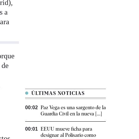
rid),
s a
ara
orque
 de
a
ÚLTIMAS NOTICIAS
Paz Vega es una sargento de la
00:02
Guardia Civil en la nueva [...]
EEUU mueve ficha para
00:01
designar al Polisario como
stos