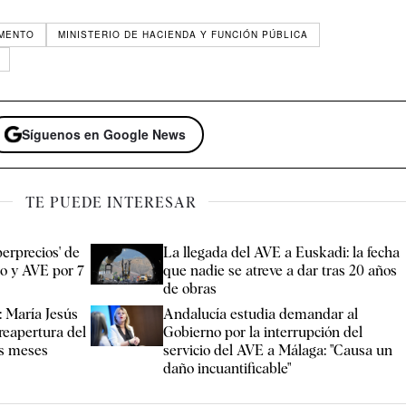
OMENTO
MINISTERIO DE HACIENDA Y FUNCIÓN PÚBLICA
Síguenos en Google News
TE PUEDE INTERESAR
erprecios' de
La llegada del AVE a Euskadi: la fecha
lo y AVE por 7
que nadie se atreve a dar tras 20 años
de obras
: María Jesús
Andalucía estudia demandar al
reapertura del
Gobierno por la interrupción del
s meses
servicio del AVE a Málaga: "Causa un
daño incuantificable"