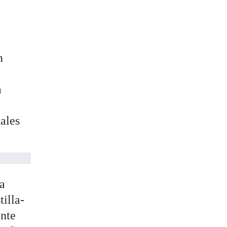
n
a
ales
la
tilla-
nte