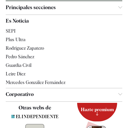
Principales secciones
España
Es Noticia
Economía
SEPI
Internacional
Plus Ultra
Gente
Rodríguez Zapatero
Televisión
Pedro Sánchez
Tendencias
Guardia Civil
Leire Díez
Mercedes González Fernández
Corporativo
Contacto
Otras webs de
Hazte premium
Suscripción
Newsletter