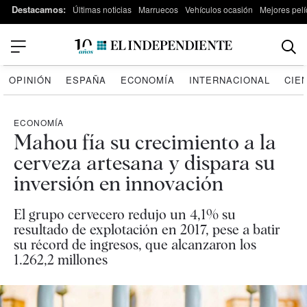
Destacamos:
Últimas noticias
Marruecos
Vehículos ocasión
Mejores pelí
OPINIÓN
ESPAÑA
ECONOMÍA
INTERNACIONAL
CIE
ECONOMÍA
Mahou fía su crecimiento a la
cerveza artesana y dispara su
inversión en innovación
El grupo cervecero redujo un 4,1% su
resultado de explotación en 2017, pese a batir
su récord de ingresos, que alcanzaron los
1.262,2 millones