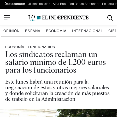
Destacamos:
Últimas noticias
Aída Bao
Fed Banco Santander
En tierra 
OPINIÓN
ESPAÑA
ECONOMÍA
INTERNACIONAL
CIE
ECONOMÍA
|
FUNCIONARIOS
Los sindicatos reclaman un
salario mínimo de 1.200 euros
para los funcionarios
Este lunes habrá una reunión para la
negociación de éstas y otras mejores salariales
y donde solicitarán la creación de más puestos
de trabajo en la Administración