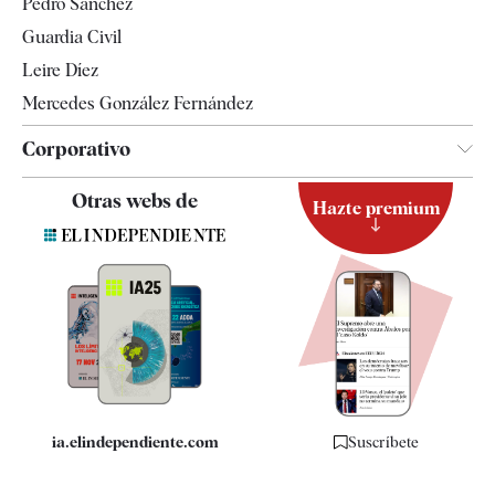
Pedro Sánchez
Tendencias
Guardia Civil
Leire Díez
Mercedes González Fernández
Corporativo
Contacto
Otras webs de
Hazte premium
Suscripción
Newsletter
Apps
Quiénes somos
Especificaciones
ia.elindependiente.com
Suscríbete