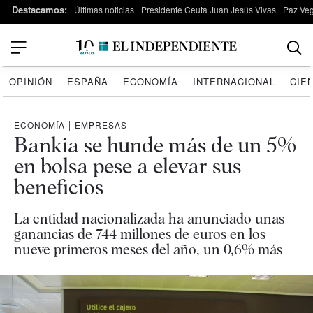
Destacamos:
Últimas noticias
Presidente Ceuta Juan Jesús Vivas
Paz Ve
OPINIÓN
ESPAÑA
ECONOMÍA
INTERNACIONAL
CIE
ECONOMÍA
|
EMPRESAS
Bankia se hunde más de un 5%
en bolsa pese a elevar sus
beneficios
La entidad nacionalizada ha anunciado unas
ganancias de 744 millones de euros en los
nueve primeros meses del año, un 0,6% más