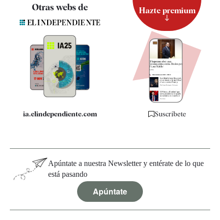
Contacto
Otras webs de
Hazte premium
Suscripción
Newsletter
Apps
Quiénes somos
Especificaciones
ia.elindependiente.com
Suscríbete
Apúntate a nuestra Newsletter y entérate de lo que
está pasando
Apúntate