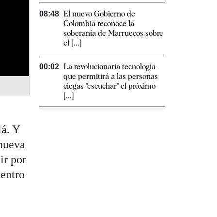
El nuevo Gobierno de
08:48
Colombia reconoce la
soberanía de Marruecos sobre
el [...]
La revolucionaria tecnología
00:02
que permitirá a las personas
ciegas "escuchar" el próximo
[...]
lá. Y
 nueva
ir por
dentro