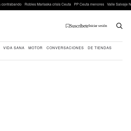
 contrabando
Robles Marlaska crisis Ceuta
PP Ceuta menores
Valle Salvaje N
Suscríbete
Iniciar sesión
VIDA SANA
MOTOR
CONVERSACIONES
DE TIENDAS