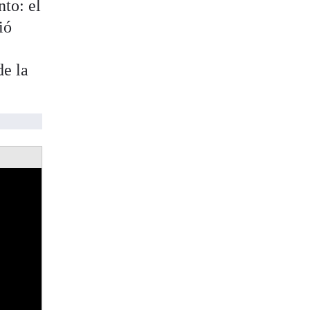
to: el
ió
de la