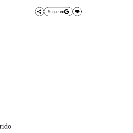
Seguir en
a
rido