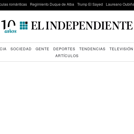
culas románticas
Regimiento Duque de Alba
Trump El Sayed
Laureano Oubiña
CIA
SOCIEDAD
GENTE
DEPORTES
TENDENCIAS
TELEVISIÓN
ARTÍCULOS