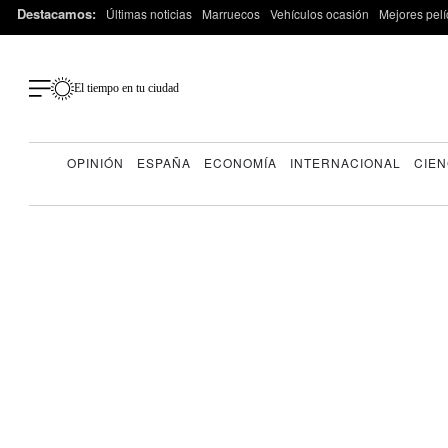
Destacamos:
Últimas noticias
Marruecos
Vehículos ocasión
Mejores pelí
El tiempo en tu ciudad
OPINIÓN
ESPAÑA
ECONOMÍA
INTERNACIONAL
CIEN