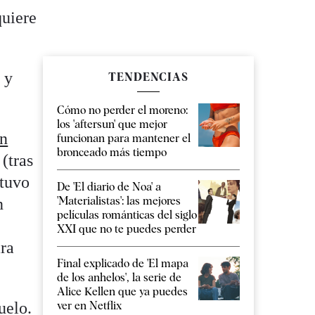
quiere
 y
TENDENCIAS
Cómo no perder el moreno:
los 'aftersun' que mejor
on
funcionan para mantener el
bronceado más tiempo
(tras
ntuvo
De 'El diario de Noa' a
'Materialistas': las mejores
n
películas románticas del siglo
XXI que no te puedes perder
ara
Final explicado de 'El mapa
de los anhelos', la serie de
Alice Kellen que ya puedes
uelo.
ver en Netflix