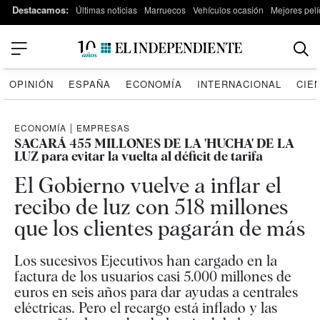
Destacamos:
Últimas noticias
Marruecos
Vehículos ocasión
Mejores pelí
OPINIÓN
ESPAÑA
ECONOMÍA
INTERNACIONAL
CIE
ECONOMÍA
|
EMPRESAS
SACARÁ 455 MILLONES DE LA 'HUCHA' DE LA
LUZ para evitar la vuelta al déficit de tarifa
El Gobierno vuelve a inflar el
recibo de luz con 518 millones
que los clientes pagarán de más
Los sucesivos Ejecutivos han cargado en la
factura de los usuarios casi 5.000 millones de
euros en seis años para dar ayudas a centrales
eléctricas. Pero el recargo está inflado y las