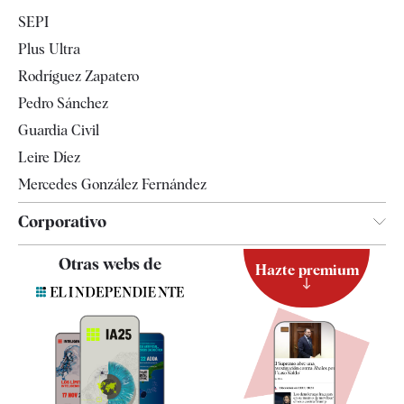
Economía
SEPI
Internacional
Plus Ultra
Gente
Rodríguez Zapatero
Televisión
Pedro Sánchez
Tendencias
Guardia Civil
Leire Díez
Mercedes González Fernández
Corporativo
Contacto
Otras webs de
Hazte premium
Suscripción
Newsletter
Apps
Quiénes somos
Especificaciones