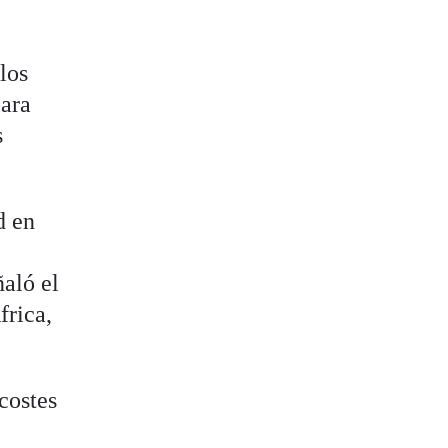
los
para
s
d en
ñaló el
frica,
costes