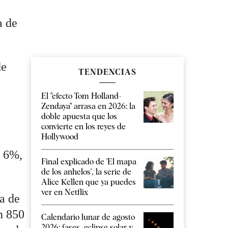
a de
de
TENDENCIAS
El "efecto Tom Holland-
Zendaya" arrasa en 2026: la
doble apuesta que los
convierte en los reyes de
Hollywood
l 6%,
Final explicado de 'El mapa
de los anhelos', la serie de
Alice Kellen que ya puedes
ver en Netflix
a de
n 850
Calendario lunar de agosto
2026: fases, eclipse solar y