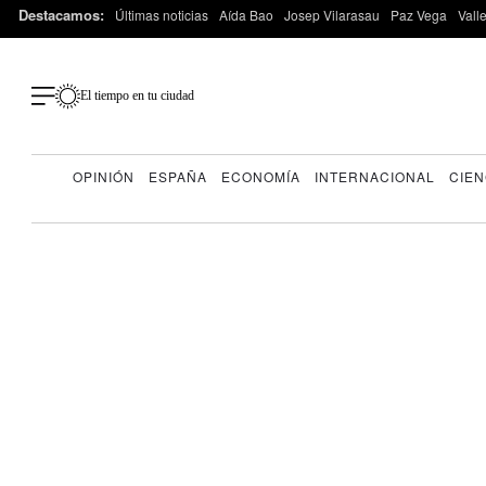
Destacamos:
Últimas noticias
Aída Bao
Josep Vilarasau
Paz Vega
Vall
El tiempo en tu ciudad
OPINIÓN
ESPAÑA
ECONOMÍA
INTERNACIONAL
CIEN