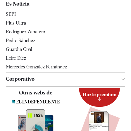
España
Es Noticia
Economía
SEPI
Internacional
Plus Ultra
Gente
Rodríguez Zapatero
Televisión
Pedro Sánchez
Tendencias
Guardia Civil
Leire Díez
Mercedes González Fernández
Corporativo
Contacto
Otras webs de
Hazte premium
Suscripción
Newsletter
Apps
Quiénes somos