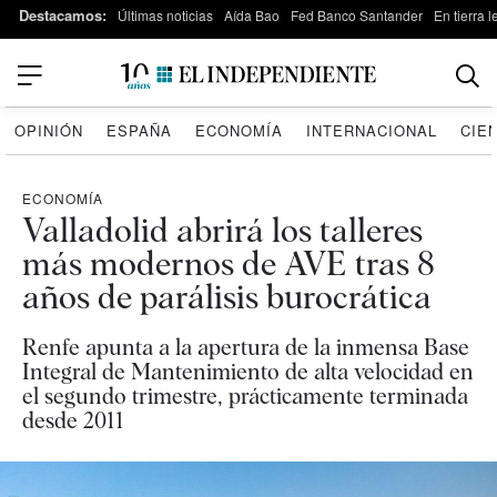
Destacamos:
Últimas noticias
Aída Bao
Fed Banco Santander
En tierra 
OPINIÓN
ESPAÑA
ECONOMÍA
INTERNACIONAL
CIE
ECONOMÍA
Valladolid abrirá los talleres
más modernos de AVE tras 8
años de parálisis burocrática
Renfe apunta a la apertura de la inmensa Base
Integral de Mantenimiento de alta velocidad en
el segundo trimestre, prácticamente terminada
desde 2011