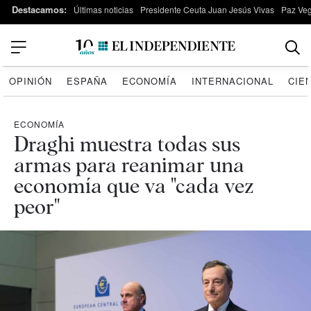
Destacamos:
Últimas noticias
Presidente Ceuta Juan Jesús Vivas
Paz Ve
OPINIÓN
ESPAÑA
ECONOMÍA
INTERNACIONAL
CIE
ECONOMÍA
Draghi muestra todas sus
armas para reanimar una
economía que va "cada vez
peor"