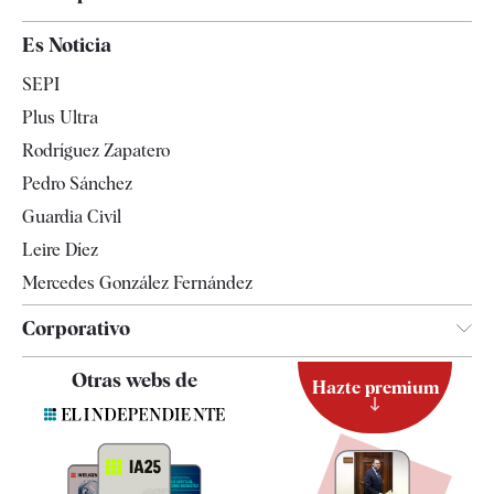
España
Es Noticia
Economía
SEPI
Internacional
Plus Ultra
Gente
Rodríguez Zapatero
Televisión
Pedro Sánchez
Tendencias
Guardia Civil
Leire Díez
Mercedes González Fernández
Corporativo
Contacto
Otras webs de
Hazte premium
Suscripción
Newsletter
Apps