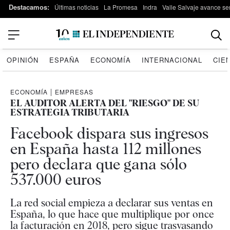
Destacamos:
Últimas noticias
La Promesa
Indra
Valle Salvaje avance s
OPINIÓN
ESPAÑA
ECONOMÍA
INTERNACIONAL
CIE
ECONOMÍA
|
EMPRESAS
EL AUDITOR ALERTA DEL "RIESGO" DE SU
ESTRATEGIA TRIBUTARIA
Facebook dispara sus ingresos
en España hasta 112 millones
pero declara que gana sólo
537.000 euros
La red social empieza a declarar sus ventas en
España, lo que hace que multiplique por once
la facturación en 2018, pero sigue trasvasando