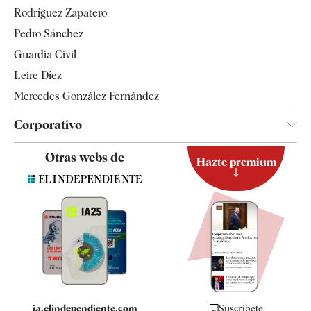
Televisión
Rodríguez Zapatero
Tendencias
Pedro Sánchez
Guardia Civil
Leire Díez
Mercedes González Fernández
Corporativo
Contacto
Otras webs de
Hazte premium
Suscripción
Newsletter
Apps
Quiénes somos
Especificaciones
ia.elindependiente.com
Suscríbete