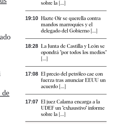
sus
sobre la [...]
Hazte Oír se querella contra
19:10
mandos marroquíes y el
delegado del Gobierno [...]
tado
La Junta de Castilla y León se
18:28
opondrá "por todos los medios"
[...]
i
El precio del petróleo cae con
17:08
fuerza tras anunciar EEUU un
acuerdo [...]
 de
El juez Calama encarga a la
17:07
UDEF un "exhaustivo" informe
sobre la [...]