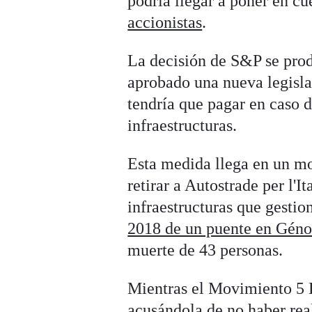
podría llegar a poner en c
accionistas
.
La decisión de S&P se prod
aprobado una nueva legisla
tendría que pagar en caso d
infraestructuras.
Esta medida llega en un mo
retirar a Autostrade per l'It
infraestructuras que gesti
2018 de un puente en Gén
muerte de 43 personas.
Mientras el Movimiento 5 E
acusándola de no haber real