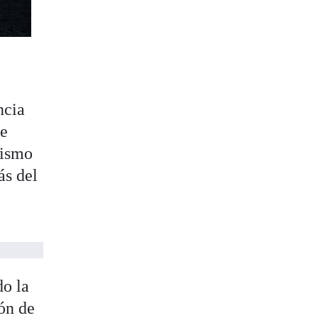
ncia
ue
mismo
ás del
do la
ón de