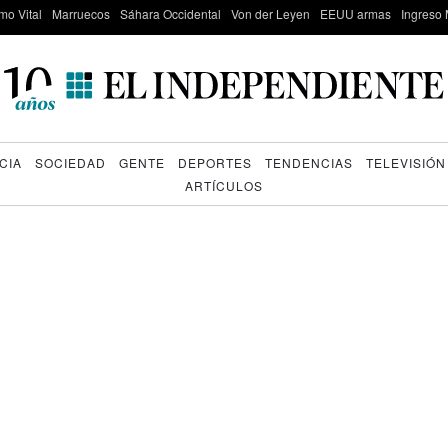
mo Vital
Marruecos
Sáhara Occidental
Von der Leyen
EEUU armas
Ingreso 
CIA
SOCIEDAD
GENTE
DEPORTES
TENDENCIAS
TELEVISIÓN
ARTÍCULOS