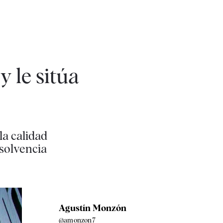
y le sitúa
a calidad
 solvencia
Agustín Monzón
@amonzon7