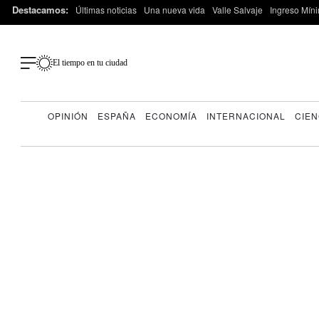
Destacamos:
Últimas noticias
Una nueva vida
Valle Salvaje
Ingreso Míni
El tiempo en tu ciudad
OPINIÓN
ESPAÑA
ECONOMÍA
INTERNACIONAL
CIEN