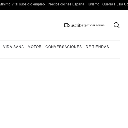
Mínimo Vital subsidio empleo
Precios coches España
Turismo
Guerra Rusia Ucr
Suscríbete
Iniciar sesión
VIDA SANA
MOTOR
CONVERSACIONES
DE TIENDAS