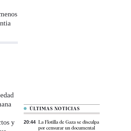
a menos
ntia
iedad
emana
ÚLTIMAS NOTICIAS
ctos y
La Flotilla de Gaza se disculpa
20:44
por censurar un documental