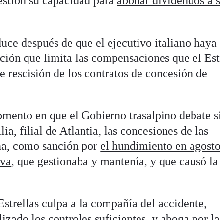
uestión su capacidad para
abonar dividendos a 
uce después de que el ejecutivo italiano haya
ción que limita las compensaciones que el Es
e rescisión de los contratos de concesión de
mento en que el Gobierno trasalpino debate s
alia, filial de Atlantia, las concesiones de las
ona, como sanción por
el hundimiento en agosto
ova
, que gestionaba y mantenía, y que causó la
strellas culpa a la compañía del accidente,
izado los controles suficientes, y aboga por la