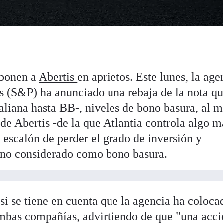
 ponen a
Abertis
en aprietos. Este lunes, la age
's (S&P) ha anunciado una rebaja de la nota q
taliana hasta BB-, niveles de bono basura, al 
de Abertis -de la que Atlantia controla algo m
n escalón de perder el grado de inversión y
reno considerado como bono basura.
i se tiene en cuenta que la agencia ha coloca
ambas compañías, advirtiendo de que "una acci