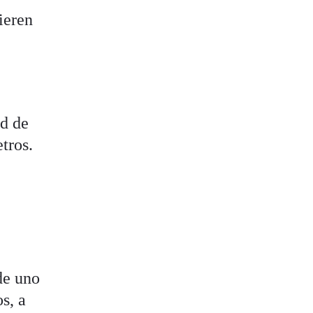
ieren
e
ad de
tros.
 de uno
s, a