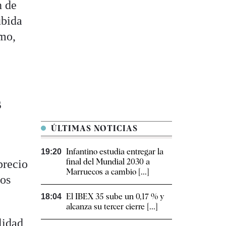
n de
ubida
omo,
s
ÚLTIMAS NOTICIAS
Infantino estudia entregar la
19:20
final del Mundial 2030 a
precio
Marruecos a cambio [...]
ros
El IBEX 35 sube un 0,17 % y
18:04
alcanza su tercer cierre [...]
lidad