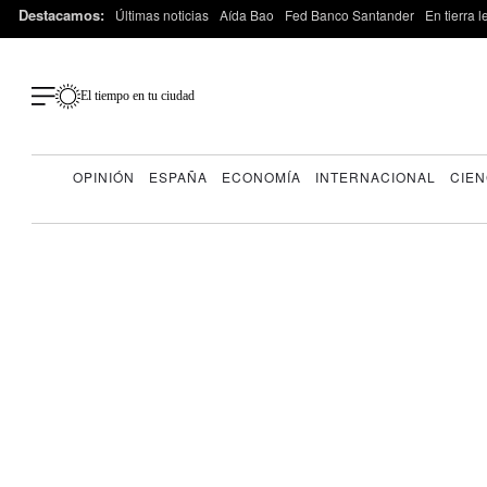
Destacamos:
Últimas noticias
Aída Bao
Fed Banco Santander
En tierra 
El tiempo en tu ciudad
OPINIÓN
ESPAÑA
ECONOMÍA
INTERNACIONAL
CIEN