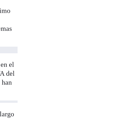
ximo
temas
 en el
VA del
a han
 largo