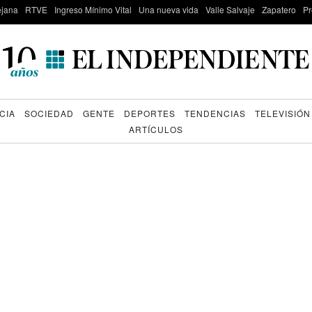
lejana
RTVE
Ingreso Mínimo Vital
Una nueva vida
Valle Salvaje
Zapatero
Pr
CIA
SOCIEDAD
GENTE
DEPORTES
TENDENCIAS
TELEVISIÓN
ARTÍCULOS