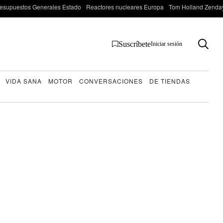
esupuestos Generales Estado
Reactores nucleares Europa
Tom Holland Zenda
Suscríbete
Iniciar sesión
VIDA SANA
MOTOR
CONVERSACIONES
DE TIENDAS