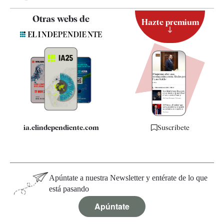
Contacto
Otras webs de
Hazte premium
Suscripción
Newsletter
Apps
Quiénes somos
Especificaciones
ia.elindependiente.com
Suscríbete
Apúntate a nuestra Newsletter y entérate de lo que
está pasando
Apúntate