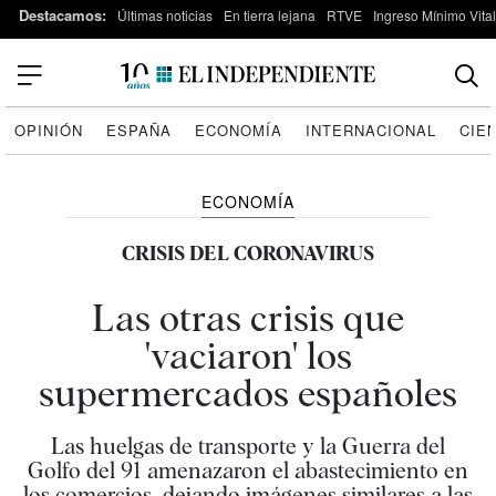
Destacamos:
Últimas noticias
En tierra lejana
RTVE
Ingreso Mínimo Vital
OPINIÓN
ESPAÑA
ECONOMÍA
INTERNACIONAL
CIE
ECONOMÍA
CRISIS DEL CORONAVIRUS
Las otras crisis que
'vaciaron' los
supermercados españoles
Las huelgas de transporte y la Guerra del
Golfo del 91 amenazaron el abastecimiento en
los comercios, dejando imágenes similares a las