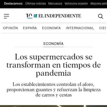
Destacamos:
Últimas noticias
Marruecos
Vehículos ocasión
Mejores pelí
OPINIÓN
ESPAÑA
ECONOMÍA
INTERNACIONAL
CIE
ECONOMÍA
Los supermercados se
transforman en tiempos de
pandemia
Los establecimientos controlan el aforo,
proporcionan guantes y refuerzan la limpieza
de carros y cestas