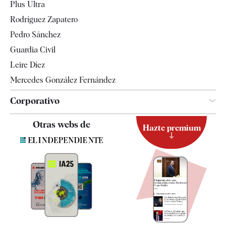
Plus Ultra
Gente
Rodríguez Zapatero
Televisión
Pedro Sánchez
Tendencias
Guardia Civil
Leire Díez
Mercedes González Fernández
Corporativo
Contacto
Otras webs de
Hazte premium
Suscripción
Newsletter
Apps
Quiénes somos
Especificaciones