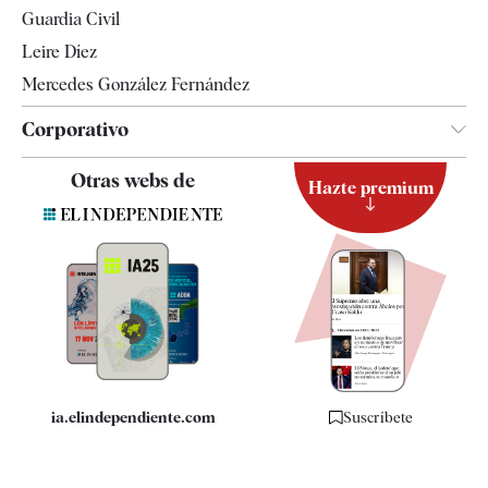
Tendencias
Guardia Civil
Leire Díez
Mercedes González Fernández
Corporativo
Contacto
Otras webs de
Hazte premium
Suscripción
Newsletter
Apps
Quiénes somos
Especificaciones
ia.elindependiente.com
Suscríbete