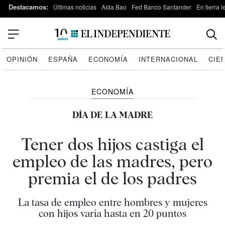
Destacamos:
Últimas noticias
Aída Bao
Fed Banco Santander
En tierra 
OPINIÓN
ESPAÑA
ECONOMÍA
INTERNACIONAL
CIE
ECONOMÍA
DÍA DE LA MADRE
Tener dos hijos castiga el
empleo de las madres, pero
premia el de los padres
La tasa de empleo entre hombres y mujeres
con hijos varía hasta en 20 puntos