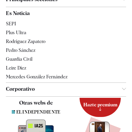
España
Es Noticia
Economía
SEPI
Internacional
Plus Ultra
Gente
Rodríguez Zapatero
Televisión
Pedro Sánchez
Tendencias
Guardia Civil
Leire Díez
Mercedes González Fernández
Corporativo
Contacto
Otras webs de
Hazte premium
Suscripción
Newsletter
Apps