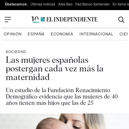
Destacamos:
Últimas noticias
Aída Bao
Fed Banco Santander
En tierra 
OPINIÓN
ESPAÑA
ECONOMÍA
INTERNACIONAL
CIE
SOCIEDAD
Las mujeres españolas
postergan cada vez más la
maternidad
Un estudio de la Fundación Renacimiento
Demográfico evidencia que las mujeres de 40
años tienen más hijos que las de 25