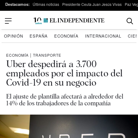
Destacamos:
Últimas noticias
Presidente Ceuta Juan Jesús Vivas
Paz Ve
OPINIÓN
ESPAÑA
ECONOMÍA
INTERNACIONAL
CIE
ECONOMÍA
|
TRANSPORTE
Uber despedirá a 3.700
empleados por el impacto del
Covid-19 en su negocio
El ajuste de plantilla afectará a alrededor del
14% de los trabajadores de la compañía