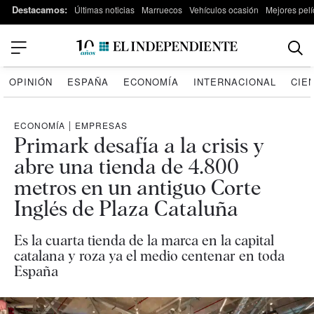
Destacamos:
Últimas noticias
Marruecos
Vehículos ocasión
Mejores pelí
OPINIÓN
ESPAÑA
ECONOMÍA
INTERNACIONAL
CIE
ECONOMÍA
|
EMPRESAS
Primark desafía a la crisis y
abre una tienda de 4.800
metros en un antiguo Corte
Inglés de Plaza Cataluña
Es la cuarta tienda de la marca en la capital
catalana y roza ya el medio centenar en toda
España