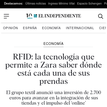
Destacamos:
Últimas noticias
Ingreso Mínimo Vital
Espacio Schengen
P
OPINIÓN
ESPAÑA
ECONOMÍA
INTERNACIONAL
CIE
ECONOMÍA
RFID: la tecnología que
permite a Zara saber dónde
está cada una de sus
prendas
El grupo textil anunció una inversión de 2.700
euros para avanzar en la integración de sus
tiendas y el impulso del ‘online’