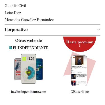
Tendencias
Guardia Civil
Leire Díez
Mercedes González Fernández
Corporativo
Contacto
Otras webs de
Hazte premium
Suscripción
Newsletter
Apps
Quiénes somos
Especificaciones
ia.elindependiente.com
Suscríbete