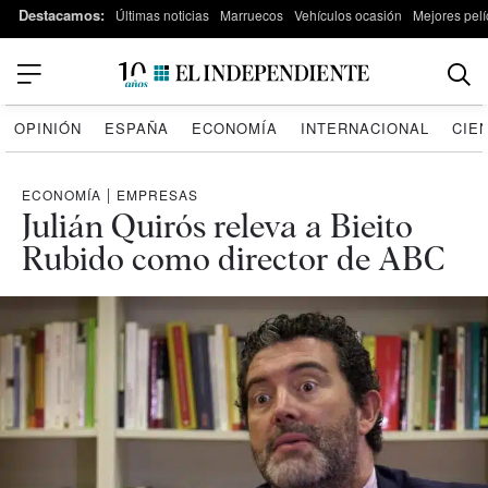
Destacamos:
Últimas noticias
Marruecos
Vehículos ocasión
Mejores pelí
OPINIÓN
ESPAÑA
ECONOMÍA
INTERNACIONAL
CIE
ECONOMÍA
|
EMPRESAS
Julián Quirós releva a Bieito
Rubido como director de ABC