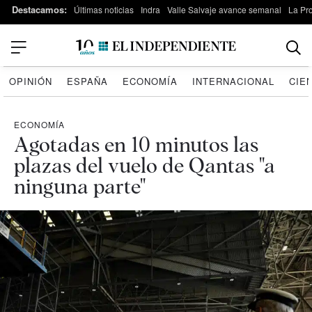
Destacamos:
Últimas noticias
Indra
Valle Salvaje avance semanal
La Pr
OPINIÓN
ESPAÑA
ECONOMÍA
INTERNACIONAL
CIE
ECONOMÍA
Agotadas en 10 minutos las
plazas del vuelo de Qantas "a
ninguna parte"