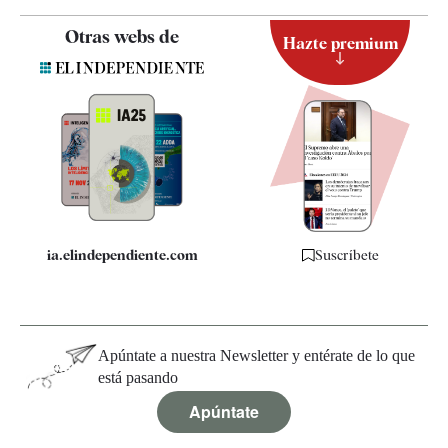
Contacto
Otras webs de
Hazte premium
Suscripción
Newsletter
Apps
Quiénes somos
Especificaciones
ia.elindependiente.com
Suscríbete
Apúntate a nuestra Newsletter y entérate de lo que
está pasando
Apúntate