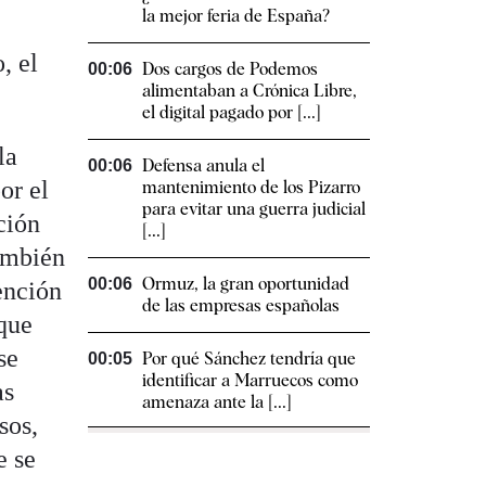
la mejor feria de España?
, el
Dos cargos de Podemos
00:06
alimentaban a Crónica Libre,
el digital pagado por [...]
la
Defensa anula el
00:06
or el
mantenimiento de los Pizarro
para evitar una guerra judicial
ción
[...]
También
Ormuz, la gran oportunidad
00:06
ención
de las empresas españolas
rque
se
Por qué Sánchez tendría que
00:05
identificar a Marruecos como
as
amenaza ante la [...]
sos,
e se