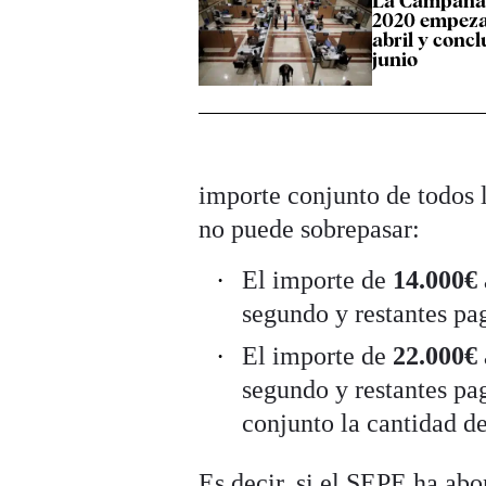
La Campaña 
2020 empezar
abril y concl
junio
importe conjunto de todos l
no puede sobrepasar:
El importe de
14.000€
segundo y restantes pa
El importe de
22.000€
segundo y restantes pa
conjunto la cantidad d
Es decir, si el SEPE ha abo