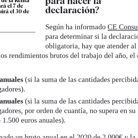
para hacer la
de la Renta
á el 7 de
declaración?
uirá el 30 de
Según ha informado
CE Consu
para determinar si la declaraci
obligatoria, hay que atender al
os rendimientos brutos del trabajo del año, el 
 anuales
(si la suma de las cantidades percibid
gadores).
 anuales
(si la suma de las cantidades percibid
gadores, por orden de cuantía, no supera en su
e 1.500 euros anuales).
nado un bruto anual en el 2020 de 2.000€ y la