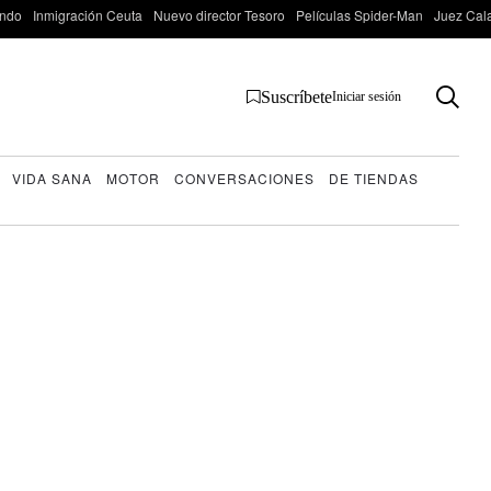
ondo
Inmigración Ceuta
Nuevo director Tesoro
Películas Spider-Man
Juez Cal
Suscríbete
Iniciar sesión
VIDA SANA
MOTOR
CONVERSACIONES
DE TIENDAS