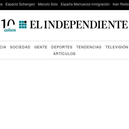
os
Espacio Schengen
Manolo Solo
España Marruecos inmigración
Ivan Red
CIA
SOCIEDAD
GENTE
DEPORTES
TENDENCIAS
TELEVISIÓN
ARTÍCULOS