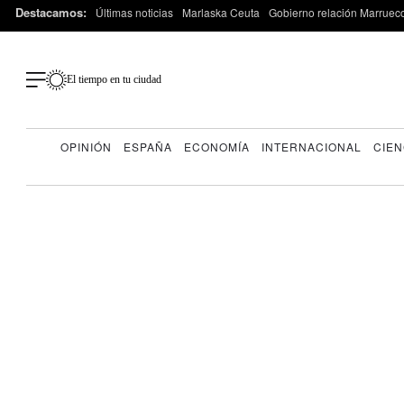
Destacamos:
Últimas noticias
Marlaska Ceuta
Gobierno relación Marruec
El tiempo en tu ciudad
OPINIÓN
ESPAÑA
ECONOMÍA
INTERNACIONAL
CIEN