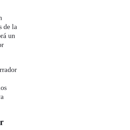
n
s de la
brá un
or
rrador
los
ya
r