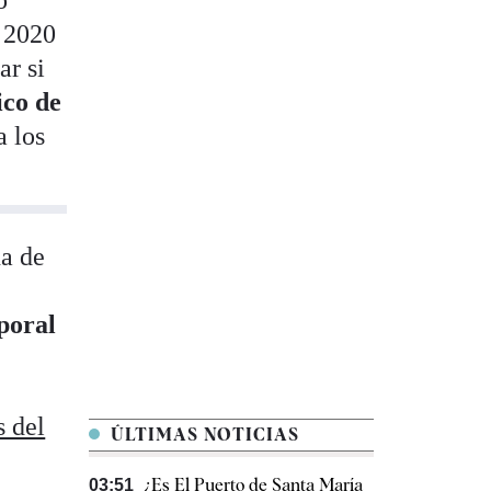
o
n 2020
ar si
ico de
a los
ña de
poral
s del
ÚLTIMAS NOTICIAS
¿Es El Puerto de Santa María
03:51