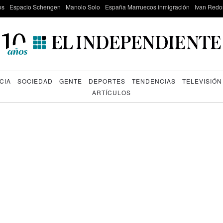
os
Espacio Schengen
Manolo Solo
España Marruecos inmigración
Ivan Red
CIA
SOCIEDAD
GENTE
DEPORTES
TENDENCIAS
TELEVISIÓN
ARTÍCULOS