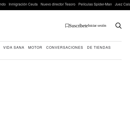
ondo
Inmigración Ceuta
Nuevo director Tesoro
Películas Spider-Man
Juez Cal
Suscríbete
Iniciar sesión
VIDA SANA
MOTOR
CONVERSACIONES
DE TIENDAS