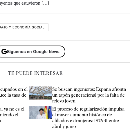
uyentes que estuvieron […]
BAJO Y ECONOMÍA SOCIAL
Síguenos en Google News
TE PUEDE INTERESAR
cupados en el
Se buscan ingenieros: España afronta
uce la tasa de
un tapón generacional por la falta de
%
relevo joven
l ya no es el
El proceso de regularización impulsa
iniendo el
el mayor aumento histórico de
a
afiliados extranjeros: 197.931 entre
abril y junio