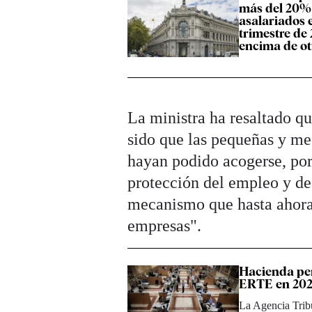
más del 20% 
asalariados 
trimestre de
encima de otr
La ministra ha resaltado q
sido que las pequeñas y m
hayan podido acogerse, por
protección del empleo y d
mecanismo que hasta ahora 
empresas".
Hacienda per
ERTE en 20
La Agencia Tribu