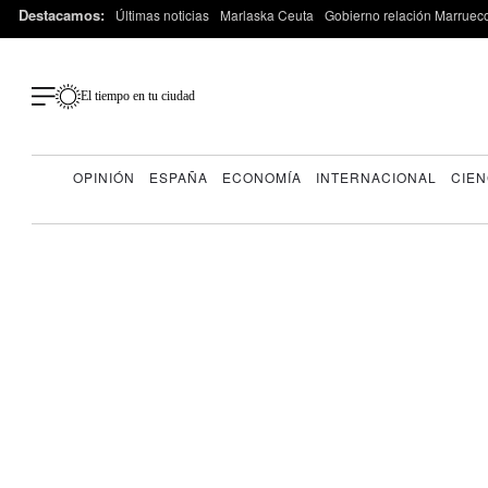
Destacamos:
Últimas noticias
Marlaska Ceuta
Gobierno relación Marruec
El tiempo en tu ciudad
OPINIÓN
ESPAÑA
ECONOMÍA
INTERNACIONAL
CIEN