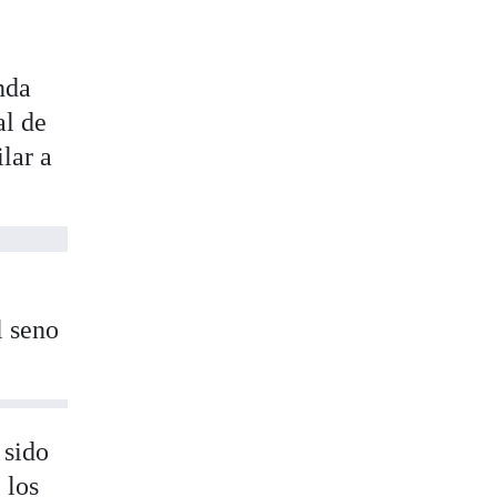
nda
al de
lar a
l seno
 sido
 los