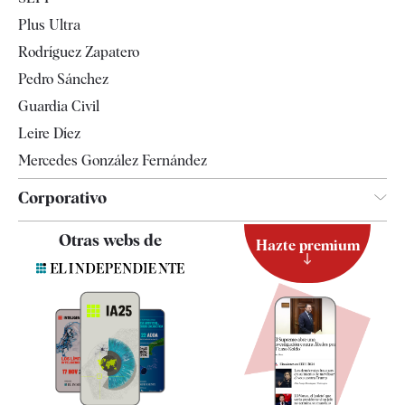
Internacional
Plus Ultra
Gente
Rodríguez Zapatero
Televisión
Pedro Sánchez
Tendencias
Guardia Civil
Leire Díez
Mercedes González Fernández
Corporativo
Contacto
Otras webs de
Hazte premium
Suscripción
Newsletter
Apps
Quiénes somos
Especificaciones