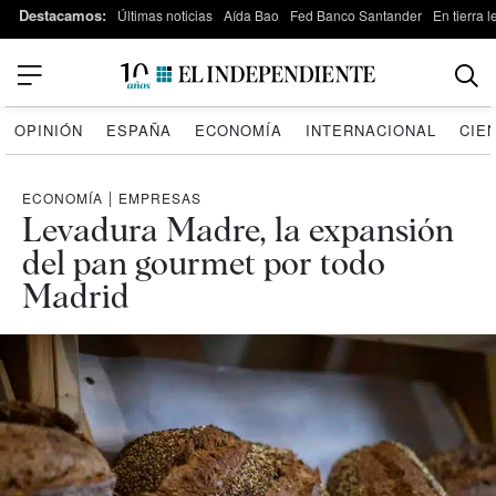
Destacamos:
Últimas noticias
Aída Bao
Fed Banco Santander
En tierra 
OPINIÓN
ESPAÑA
ECONOMÍA
INTERNACIONAL
CIE
ECONOMÍA
|
EMPRESAS
Levadura Madre, la expansión
del pan gourmet por todo
Madrid