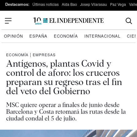
Destacamos:
Últimas noticias
Aída Bao
Josep Vilarasau
Paz Vega
Vall
OPINIÓN
ESPAÑA
ECONOMÍA
INTERNACIONAL
CIE
ECONOMÍA
|
EMPRESAS
Antígenos, plantas Covid y
control de aforo: los cruceros
preparan su regreso tras el fin
del veto del Gobierno
MSC quiere operar a finales de junio desde
Barcelona y Costa retomará las rutas desde la
ciudad condal el 5 de julio.