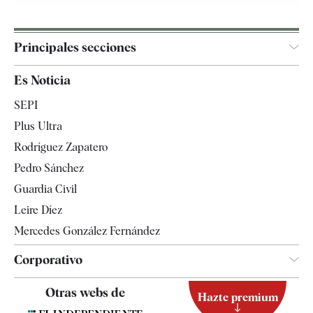
Principales secciones
España
Es Noticia
Economía
SEPI
Internacional
Plus Ultra
Gente
Rodríguez Zapatero
Televisión
Pedro Sánchez
Tendencias
Guardia Civil
Leire Díez
Mercedes González Fernández
Corporativo
Contacto
Otras webs de
Hazte premium
Suscripción