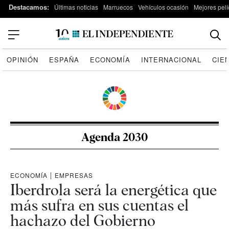
Destacamos:
Últimas noticias
Marruecos
Vehículos ocasión
Mejores pelí
OPINIÓN
ESPAÑA
ECONOMÍA
INTERNACIONAL
CIE
Agenda 2030
ECONOMÍA
|
EMPRESAS
Iberdrola será la energética que
más sufra en sus cuentas el
hachazo del Gobierno