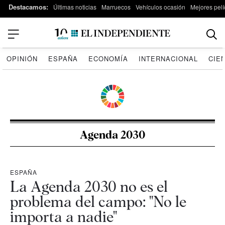
Destacamos:
Últimas noticias
Marruecos
Vehículos ocasión
Mejores pelí
OPINIÓN
ESPAÑA
ECONOMÍA
INTERNACIONAL
CIE
Agenda 2030
ESPAÑA
La Agenda 2030 no es el
problema del campo: "No le
importa a nadie"