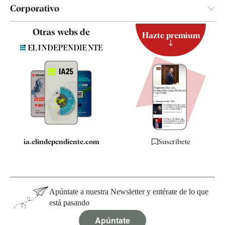
Corporativo
Contacto
Otras webs de
Hazte premium
Suscripción
Newsletter
Apps
Quiénes somos
Especificaciones
ia.elindependiente.com
Suscríbete
Apúntate a nuestra Newsletter y entérate de lo que
está pasando
Apúntate