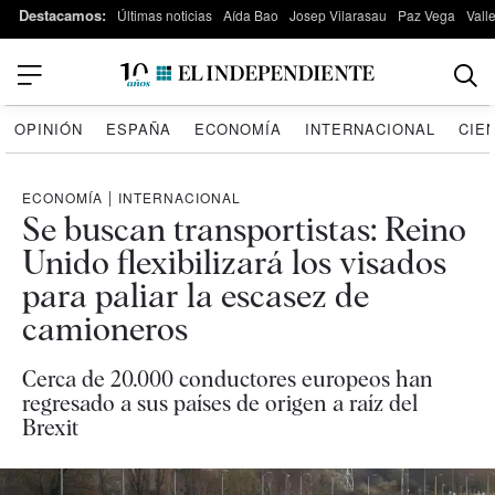
Destacamos:
Últimas noticias
Aída Bao
Josep Vilarasau
Paz Vega
Vall
OPINIÓN
ESPAÑA
ECONOMÍA
INTERNACIONAL
CIE
ECONOMÍA
|
INTERNACIONAL
Se buscan transportistas: Reino
Unido flexibilizará los visados
para paliar la escasez de
camioneros
Cerca de 20.000 conductores europeos han
regresado a sus países de origen a raíz del
Brexit