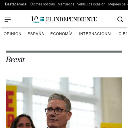
Destacamos:
Últimas noticias
Marruecos
Vehículos ocasión
Mejores pelí
OPINIÓN
ESPAÑA
ECONOMÍA
INTERNACIONAL
CIE
Brexit