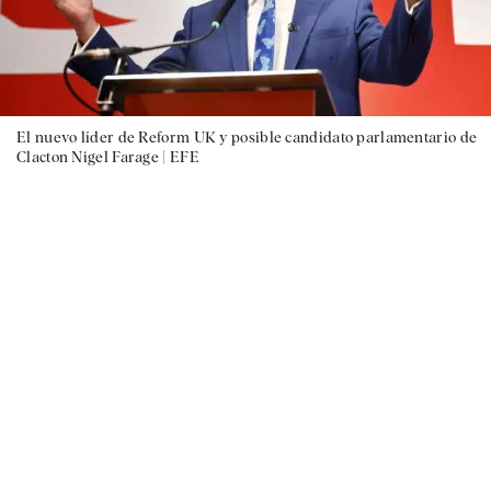
El nuevo líder de Reform UK y posible candidato parlamentario de
Clacton Nigel Farage |
EFE