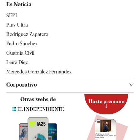
España
Es Noticia
Economía
SEPI
Internacional
Plus Ultra
Gente
Rodríguez Zapatero
Televisión
Pedro Sánchez
Tendencias
Guardia Civil
Leire Díez
Mercedes González Fernández
Corporativo
Contacto
Otras webs de
Hazte premium
Suscripción
Newsletter
Apps
Quiénes somos