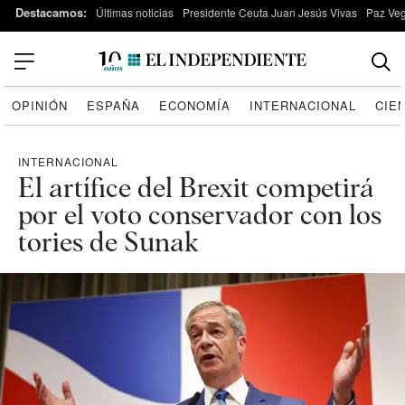
Destacamos:
Últimas noticias
Presidente Ceuta Juan Jesús Vivas
Paz Ve
OPINIÓN
ESPAÑA
ECONOMÍA
INTERNACIONAL
CIE
INTERNACIONAL
El artífice del Brexit competirá
por el voto conservador con los
tories de Sunak