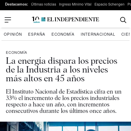
Destacamos:
Últimas noticias
Ingreso Mínimo Vital
Espacio Schengen
P
OPINIÓN
ESPAÑA
ECONOMÍA
INTERNACIONAL
CIE
ECONOMÍA
La energía dispara los precios
de la Industria a los niveles
más altos en 45 años
El Instituto Nacional de Estadística cifra en un
33% el incremento de los precios industriales
respecto a hace un año, con incrementos
consecutivos durante los últimos once años.