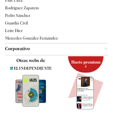
Plus Ultra
Gente
Rodríguez Zapatero
Televisión
Pedro Sánchez
Tendencias
Guardia Civil
Leire Díez
Mercedes González Fernández
Corporativo
Contacto
Otras webs de
Hazte premium
Suscripción
Newsletter
Apps
Quiénes somos
Especificaciones