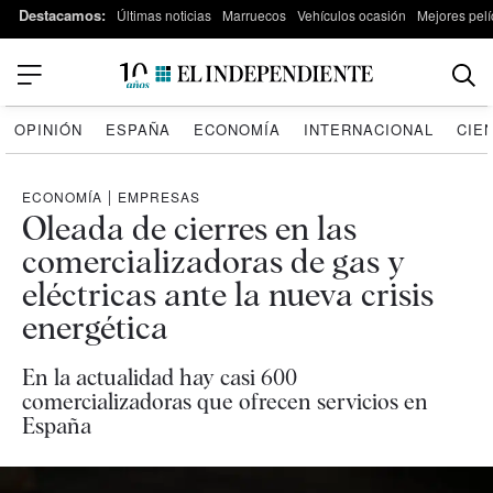
Destacamos:
Últimas noticias
Marruecos
Vehículos ocasión
Mejores pelí
OPINIÓN
ESPAÑA
ECONOMÍA
INTERNACIONAL
CIE
ECONOMÍA
|
EMPRESAS
Oleada de cierres en las
comercializadoras de gas y
eléctricas ante la nueva crisis
energética
En la actualidad hay casi 600
comercializadoras que ofrecen servicios en
España