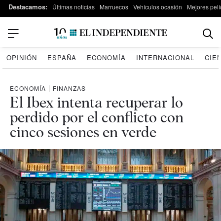
Destacamos:
Últimas noticias
Marruecos
Vehículos ocasión
Mejores pelí
OPINIÓN
ESPAÑA
ECONOMÍA
INTERNACIONAL
CIE
ECONOMÍA
|
FINANZAS
El Ibex intenta recuperar lo
perdido por el conflicto con
cinco sesiones en verde