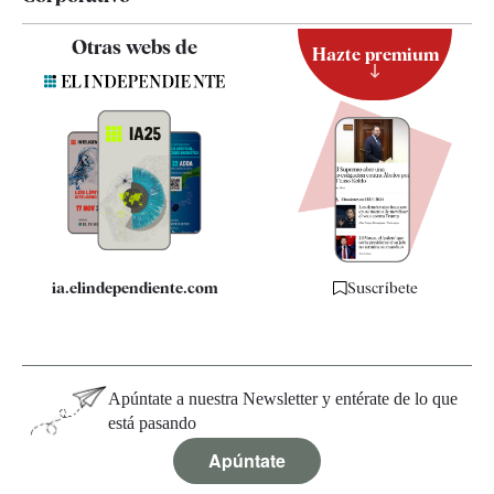
Contacto
Otras webs de
Hazte premium
Suscripción
Newsletter
Apps
Quiénes somos
Especificaciones
ia.elindependiente.com
Suscríbete
Apúntate a nuestra Newsletter y entérate de lo que
está pasando
Apúntate