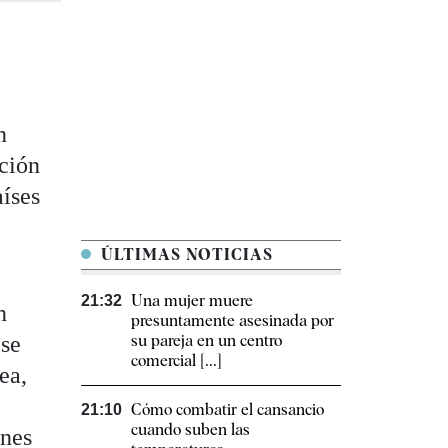
n
ución
aíses
ÚLTIMAS NOTICIAS
Una mujer muere
21:32
n
presuntamente asesinada por
 se
su pareja en un centro
comercial [...]
ea,
Cómo combatir el cansancio​
21:10
cuando suben las
ones