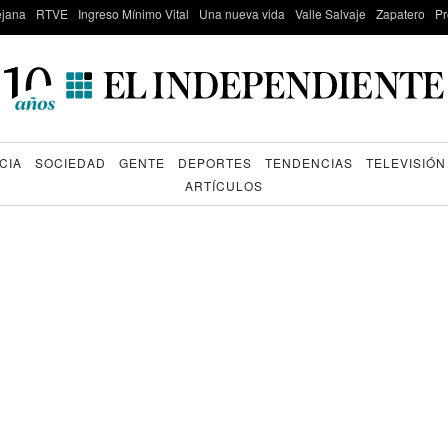
lejana
RTVE
Ingreso Mínimo Vital
Una nueva vida
Valle Salvaje
Zapatero
Pr
CIA
SOCIEDAD
GENTE
DEPORTES
TENDENCIAS
TELEVISIÓN
ARTÍCULOS