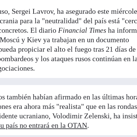
uso, Sergei Lavrov, ha asegurado este miércol
rania para la "neutralidad" del país está "cer
concretos. El diario
Financial Times
ha infor
e Moscú y Kiev ya trabajan en un documento
ueda propiciar el alto el fuego tras 21 días de
bombardeos y los ataques rusos continúan en l
gociaciones.
s también habían afirmado en las últimas hor
ones era ahora más "realista" que en las ronda
sidente ucraniano, Volodimir Zelenski, ha insis
su país no entrará en la OTAN
.