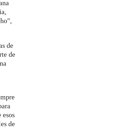
iana
ia,
cho",
as de
rte de
una
iempre
para
e esos
les de