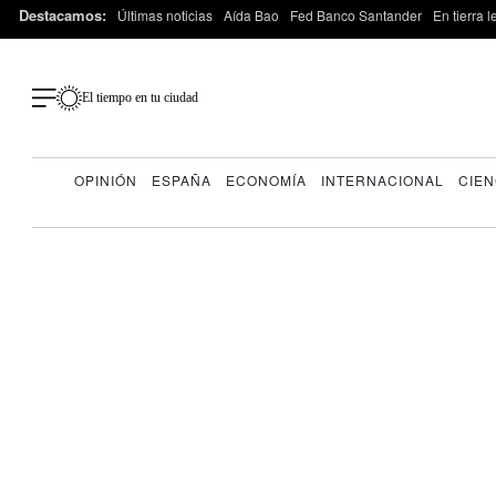
Destacamos:
Últimas noticias
Aída Bao
Fed Banco Santander
En tierra 
El tiempo en tu ciudad
OPINIÓN
ESPAÑA
ECONOMÍA
INTERNACIONAL
CIEN