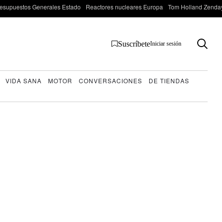
esupuestos Generales Estado
Reactores nucleares Europa
Tom Holland Zenda
Suscríbete
Iniciar sesión
VIDA SANA
MOTOR
CONVERSACIONES
DE TIENDAS