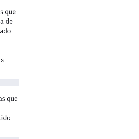
es que
ca de
mado
as
as que
s
tido