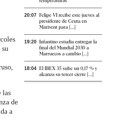
temperaturas
Felipe VI recibe este jueves al
20:07
presidente de Ceuta en
Marivent para [...]
rcoles
Infantino estudia entregar la
19:20
 su
final del Mundial 2030 a
Marruecos a cambio [...]
ruso,
El IBEX 35 sube un 0,17 % y
18:04
alcanza su tercer cierre [...]
 las
anza de
ida a