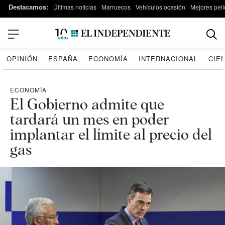
Destacamos:
Últimas noticias
Marruecos
Vehículos ocasión
Mejores pelí
OPINIÓN
ESPAÑA
ECONOMÍA
INTERNACIONAL
CIE
ECONOMÍA
El Gobierno admite que
tardará un mes en poder
implantar el límite al precio del
gas