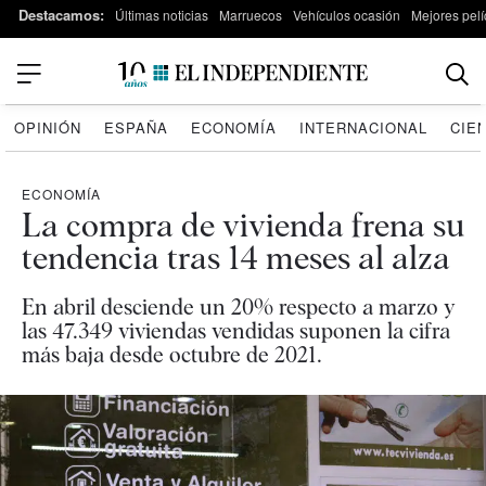
Destacamos:
Últimas noticias
Marruecos
Vehículos ocasión
Mejores pelí
OPINIÓN
ESPAÑA
ECONOMÍA
INTERNACIONAL
CIE
ECONOMÍA
La compra de vivienda frena su
tendencia tras 14 meses al alza
En abril desciende un 20% respecto a marzo y
las 47.349 viviendas vendidas suponen la cifra
más baja desde octubre de 2021.