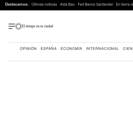
Destacamos:
Últimas noticias
Aída Bao
Fed Banco Santander
En tierra 
El tiempo en tu ciudad
OPINIÓN
ESPAÑA
ECONOMÍA
INTERNACIONAL
CIEN