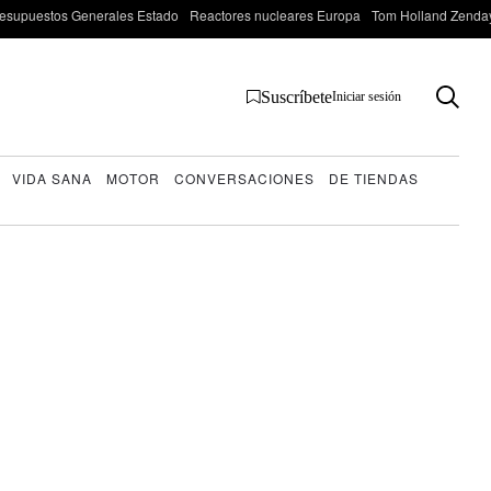
esupuestos Generales Estado
Reactores nucleares Europa
Tom Holland Zenda
Suscríbete
Iniciar sesión
VIDA SANA
MOTOR
CONVERSACIONES
DE TIENDAS