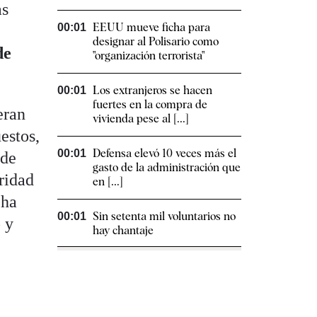
as
EEUU mueve ficha para
00:01
designar al Polisario como
de
"organización terrorista"
Los extranjeros se hacen
00:01
fuertes en la compra de
eran
vivienda pese al [...]
estos,
Defensa elevó 10 veces más el
00:01
 de
gasto de la administración que
ridad
en [...]
 ha
Sin setenta mil voluntarios no
00:01
 y
hay chantaje