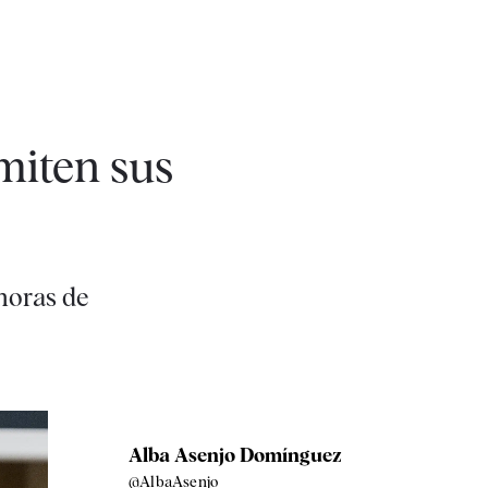
miten sus
horas de
Alba Asenjo Domínguez
@AlbaAsenjo