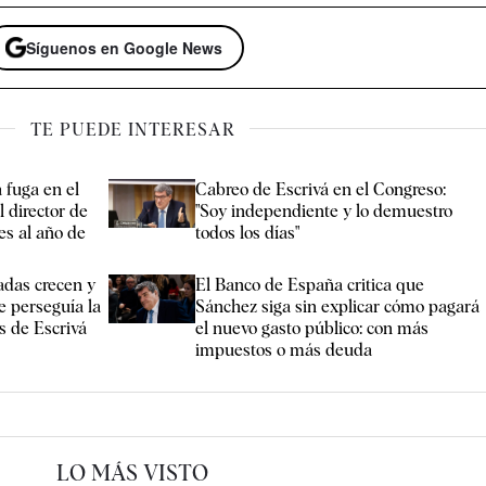
Síguenos en Google News
TE PUEDE INTERESAR
 fuga en el
Cabreo de Escrivá en el Congreso:
 director de
"Soy independiente y lo demuestro
es al año de
todos los días"
adas crecen y
El Banco de España critica que
e perseguía la
Sánchez siga sin explicar cómo pagará
s de Escrivá
el nuevo gasto público: con más
impuestos o más deuda
LO MÁS VISTO