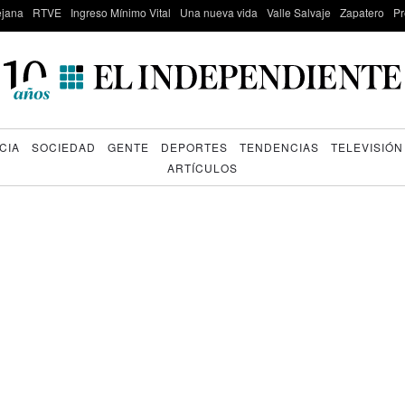
lejana
RTVE
Ingreso Mínimo Vital
Una nueva vida
Valle Salvaje
Zapatero
Pr
CIA
SOCIEDAD
GENTE
DEPORTES
TENDENCIAS
TELEVISIÓN
ARTÍCULOS