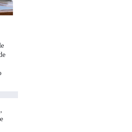
de
 de
o
,
ue