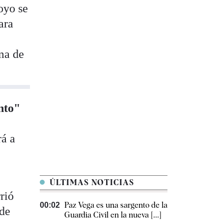
oyo se
ara
ma de
nto"
rá a
ÚLTIMAS NOTICIAS
rió
Paz Vega es una sargento de la
00:02
 de
Guardia Civil en la nueva [...]