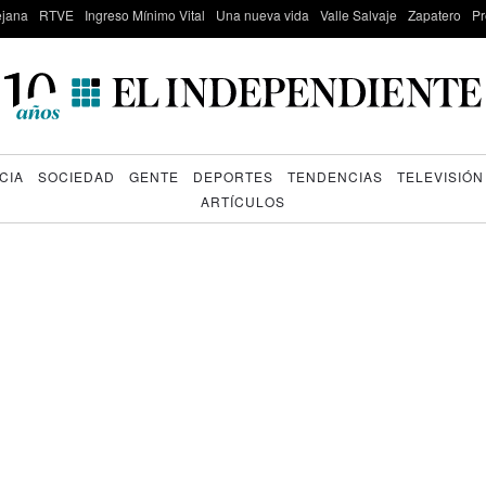
lejana
RTVE
Ingreso Mínimo Vital
Una nueva vida
Valle Salvaje
Zapatero
Pr
CIA
SOCIEDAD
GENTE
DEPORTES
TENDENCIAS
TELEVISIÓN
ARTÍCULOS