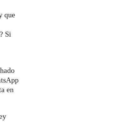
y que
? Si
chado
hatsApp
ta en
ley