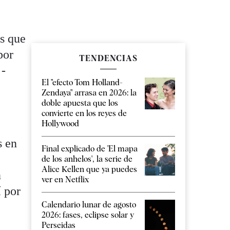
es que
por
TENDENCIAS
 -
El "efecto Tom Holland-
Zendaya" arrasa en 2026: la
doble apuesta que los
convierte en los reyes de
Hollywood
s en
Final explicado de 'El mapa
de los anhelos', la serie de
Alice Kellen que ya puedes
n
ver en Netflix
í por
Calendario lunar de agosto
2026: fases, eclipse solar y
Perseidas