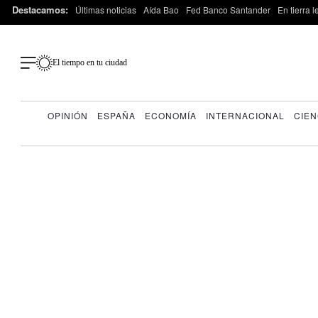
Destacamos:
Últimas noticias
Aída Bao
Fed Banco Santander
En tierra 
El tiempo en tu ciudad
OPINIÓN
ESPAÑA
ECONOMÍA
INTERNACIONAL
CIEN