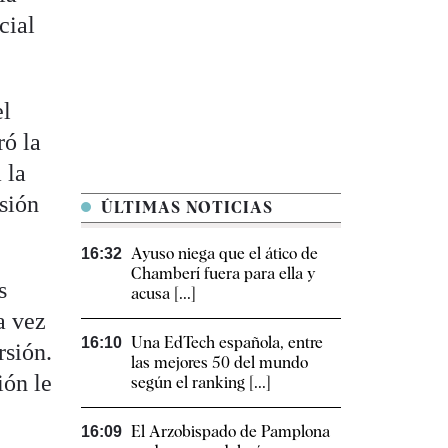
cial
el
ró la
 la
rsión
ÚLTIMAS NOTICIAS
Ayuso niega que el ático de
16:32
Chamberí fuera para ella y
s
acusa [...]
a vez
Una EdTech española, entre
16:10
rsión.
las mejores 50 del mundo
ión le
según el ranking [...]
El Arzobispado de Pamplona
16:09