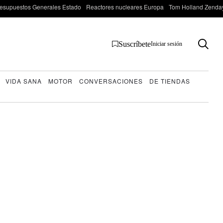
esupuestos Generales Estado
Reactores nucleares Europa
Tom Holland Zenda
Suscríbete
Iniciar sesión
VIDA SANA
MOTOR
CONVERSACIONES
DE TIENDAS