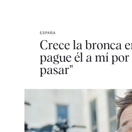
ESPAÑA
Crece la bronca e
pague él a mí por
pasar"