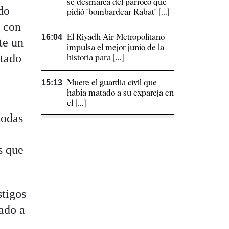
se desmarca del párroco que
do
pidió "bombardear Rabat" [...]
e con
El Riyadh Air Metropolitano
16:04
te un
impulsa el mejor junio de la
ntado
historia para [...]
Muere el guardia civil que
15:13
había matado a su expareja en
el [...]
todas
s que
stigos
ado a