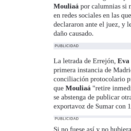
Mouliaá
por calumnias si n
en redes sociales en las qu
declararon ante el juez, y 
daño causado.
PUBLICIDAD
La letrada de Errejón,
Eva
primera instancia de Madrid
conciliación protocolario pr
que
Mouliaá
"retire inmed
se abstenga de publicar otr
exportavoz de Sumar con 1
PUBLICIDAD
Si no fuese así y no hubier