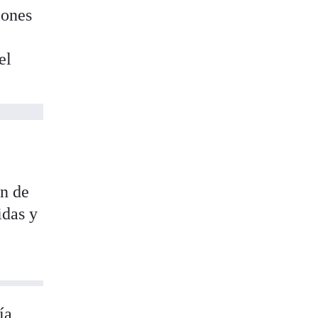
iones
el
in de
idas y
ía