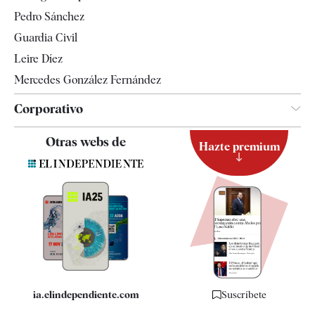
Televisión
Pedro Sánchez
Tendencias
Guardia Civil
Leire Díez
Mercedes González Fernández
Corporativo
Contacto
Otras webs de
Hazte premium
Suscripción
Newsletter
Apps
Quiénes somos
Especificaciones
ia.elindependiente.com
Suscríbete