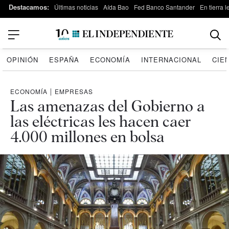
Destacamos:
Últimas noticias
Aída Bao
Fed Banco Santander
En tierra 
OPINIÓN
ESPAÑA
ECONOMÍA
INTERNACIONAL
CIE
ECONOMÍA
|
EMPRESAS
Las amenazas del Gobierno a
las eléctricas les hacen caer
4.000 millones en bolsa