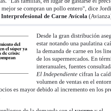
s. "Las familias, en lugar de gastarse el prec
o mejor se compran un pollo entero", dice Jord
 Interprofesional de Carne Avícola
(Avianza
Desde la gran distribución ase
estar notando una paulatina ca
miento del
n el súper ya
la demanda de carne en los lin
 de crisis:
compran
de los supermercados. En térm
interanuales, fuentes consultad
El Independiente
cifran la caí
volumen de ventas en el entor
ocios es mayor debido al incremento en los pr
.
repliegue de la demanda son el
vacuno
y el