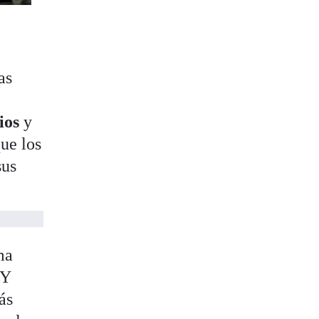
as
ios
y
ue los
sus
ma
 Y
ás