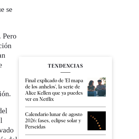
ue se
. Pero
ción
an
e
TENDENCIAS
Final explicado de 'El mapa
de los anhelos', la serie de
ión.
Alice Kellen que ya puedes
ver en Netflix
del
Calendario lunar de agosto
l
2026: fases, eclipse solar y
Perseidas
evado