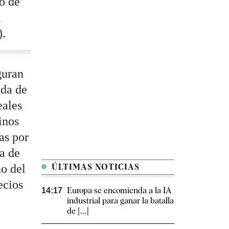
io de
i
).
guran
ída de
eales
inos
as por
da de
no del
ÚLTIMAS NOTICIAS
ecios
Europa se encomienda a la IA
14:17
industrial para ganar la batalla
de [...]