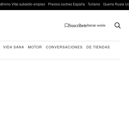
Mínimo Vital subsidio empleo
Precios coches España
Turismo
Guerra Rusia Ucr
Suscríbete
Iniciar sesión
VIDA SANA
MOTOR
CONVERSACIONES
DE TIENDAS