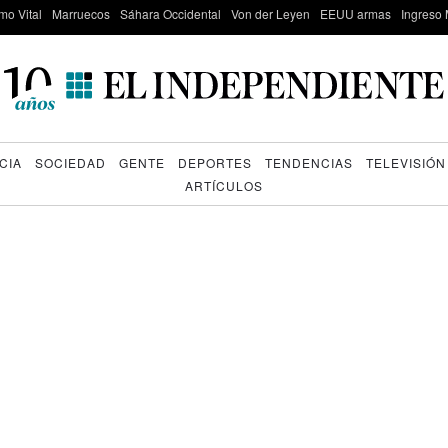
mo Vital
Marruecos
Sáhara Occidental
Von der Leyen
EEUU armas
Ingreso 
CIA
SOCIEDAD
GENTE
DEPORTES
TENDENCIAS
TELEVISIÓN
ARTÍCULOS