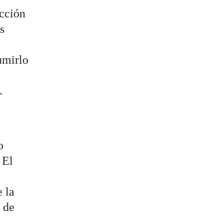
ucción
s
umirlo
.
o
 El
 la
 de