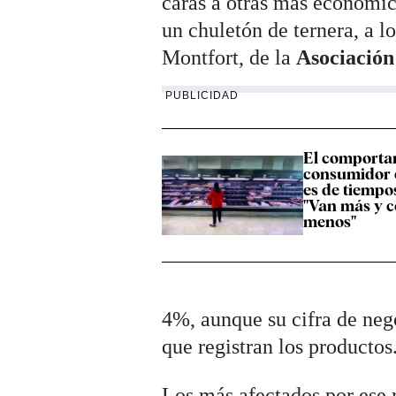
caras a otras más económica
un chuletón de ternera, a l
Montfort, de la
Asociación
PUBLICIDAD
El comporta
consumidor e
es de tiempos
"Van más y 
menos"
4%, aunque su cifra de neg
que registran los productos
Los más afectados por ese 