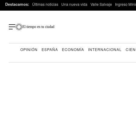
Destacamos:
Últimas noticias
Una nueva vida
Valle Salvaje
Ingreso Míni
El tiempo en tu ciudad
OPINIÓN
ESPAÑA
ECONOMÍA
INTERNACIONAL
CIEN