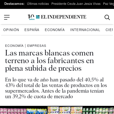
Destacamos:
Últimas noticias
Presidente Ceuta Juan Jesús Vivas
Paz Ve
OPINIÓN
ESPAÑA
ECONOMÍA
INTERNACIONAL
CIE
ECONOMÍA
|
EMPRESAS
Las marcas blancas comen
terreno a los fabricantes en
plena subida de precios
En lo que va de año han pasado del 40,5% al
43% del total de las ventas de productos en los
supermercados. Antes de la pandemia tenían
un 39,2% de cuota de mercado