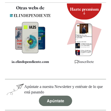
Contacto
Otras webs de
Hazte premium
Suscripción
Newsletter
Apps
Quiénes somos
Especificaciones
ia.elindependiente.com
Suscríbete
Apúntate a nuestra Newsletter y entérate de lo que
está pasando
Apúntate