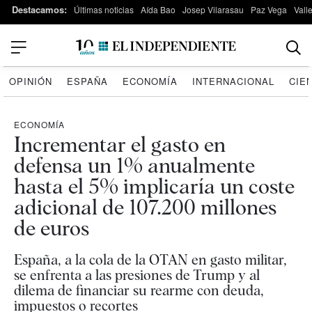
Destacamos:
Últimas noticias
Aída Bao
Josep Vilarasau
Paz Vega
Vall
OPINIÓN
ESPAÑA
ECONOMÍA
INTERNACIONAL
CIE
ECONOMÍA
Incrementar el gasto en
defensa un 1% anualmente
hasta el 5% implicaría un coste
adicional de 107.200 millones
de euros
España, a la cola de la OTAN en gasto militar,
se enfrenta a las presiones de Trump y al
dilema de financiar su rearme con deuda,
impuestos o recortes