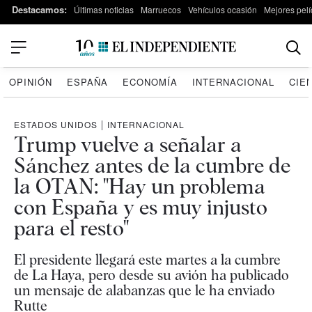
Destacamos:
Últimas noticias
Marruecos
Vehículos ocasión
Mejores pelí
OPINIÓN
ESPAÑA
ECONOMÍA
INTERNACIONAL
CIE
ESTADOS UNIDOS
|
INTERNACIONAL
Trump vuelve a señalar a
Sánchez antes de la cumbre de
la OTAN: "Hay un problema
con España y es muy injusto
para el resto"
El presidente llegará este martes a la cumbre
de La Haya, pero desde su avión ha publicado
un mensaje de alabanzas que le ha enviado
Rutte