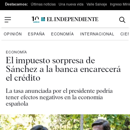
Destacamos:
Últimas noticias
Una nueva vida
Valle Salvaje
Ingreso Míni
OPINIÓN
ESPAÑA
ECONOMÍA
INTERNACIONAL
CIE
ECONOMÍA
El impuesto sorpresa de
Sánchez a la banca encarecerá
el crédito
La tasa anunciada por el presidente podría
tener efectos negativos en la economía
española