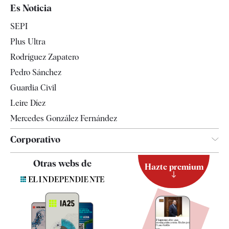
España
Es Noticia
Economía
SEPI
Internacional
Plus Ultra
Gente
Rodríguez Zapatero
Televisión
Pedro Sánchez
Tendencias
Guardia Civil
Leire Díez
Mercedes González Fernández
Corporativo
Contacto
Otras webs de
Hazte premium
Suscripción
Newsletter
Apps
Quiénes somos