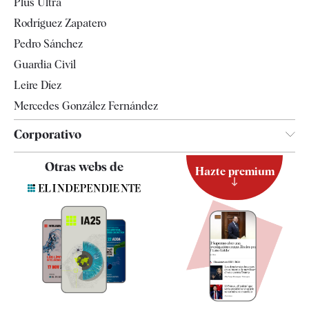
Plus Ultra
Gente
Rodríguez Zapatero
Televisión
Pedro Sánchez
Tendencias
Guardia Civil
Leire Díez
Mercedes González Fernández
Corporativo
Contacto
Otras webs de
Hazte premium
Suscripción
Newsletter
Apps
Quiénes somos
Especificaciones