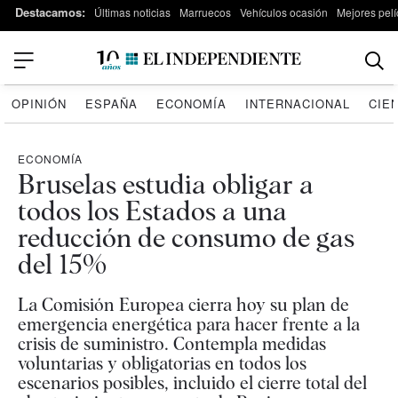
Destacamos:
Últimas noticias
Marruecos
Vehículos ocasión
Mejores pelí
OPINIÓN
ESPAÑA
ECONOMÍA
INTERNACIONAL
CIE
ECONOMÍA
Bruselas estudia obligar a
todos los Estados a una
reducción de consumo de gas
del 15%
La Comisión Europea cierra hoy su plan de
emergencia energética para hacer frente a la
crisis de suministro. Contempla medidas
voluntarias y obligatorias en todos los
escenarios posibles, incluido el cierre total del